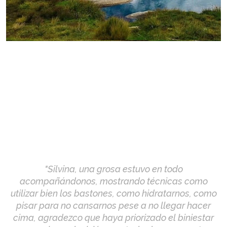
"Silvina, una grosa estuvo en todo
acompañándonos, mostrando técnicas como
utilizar bien los bastones, como hidratarnos, como
pisar para no cansarnos pese a no llegar hacer
cima, agradezco que haya priorizado el biniestar